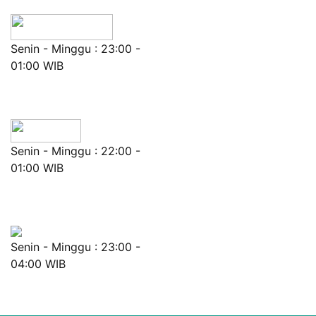
Senin - Minggu : 23:00 -
01:00 WIB
Senin - Minggu : 22:00 -
01:00 WIB
Senin - Minggu : 23:00 -
04:00 WIB