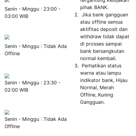
tergantung kebijakan
pihak BANK.
Senin - Minggu : 23:00 -
Jika bank gangguan
03:00 WIB
atau offline semua
aktifitas deposit dan
withdraw tidak dapat
di prosses sampai
Senin - Minggu : Tidak Ada
bank bersangkutan
Offline
normal kembali.
Perhatikan status
warna atau lampu
indikator bank, Hijau
Senin - Minggu : 23:30 -
Normal, Merah
02:00 WIB
Offline, Kuning
Gangguan.
Senin - Minggu : Tidak Ada
Offline